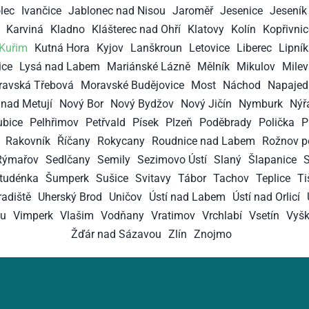
lec
Ivančice
Jablonec nad Nisou
Jaroměř
Jesenice
Jeseník
Karviná
Kladno
Klášterec nad Ohří
Klatovy
Kolín
Kopřivnic
Kuřim
Kutná Hora
Kyjov
Lanškroun
Letovice
Liberec
Lipní
ice
Lysá nad Labem
Mariánské Lázně
Mělník
Mikulov
Mile
avská Třebová
Moravské Budějovice
Most
Náchod
Napajed
nad Metují
Nový Bor
Nový Bydžov
Nový Jičín
Nymburk
Nýř
ubice
Pelhřimov
Petřvald
Písek
Plzeň
Poděbrady
Polička
P
Rakovník
Říčany
Rokycany
Roudnice nad Labem
Rožnov p
Rýmařov
Sedlčany
Semily
Sezimovo Ústí
Slaný
Šlapanice
S
tudénka
Šumperk
Sušice
Svitavy
Tábor
Tachov
Teplice
Ti
adiště
Uherský Brod
Uničov
Ústí nad Labem
Ústí nad Orlicí
ou
Vimperk
Vlašim
Vodňany
Vratimov
Vrchlabí
Vsetín
Vyš
Žďár nad Sázavou
Zlín
Znojmo