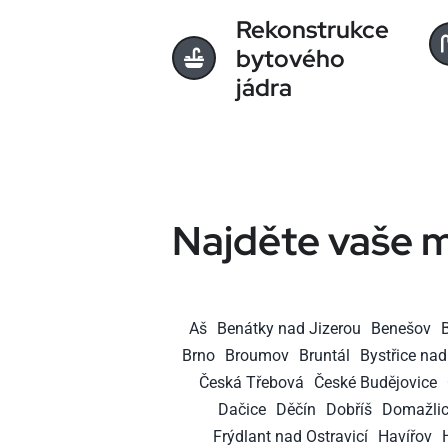
Rekonstrukce
bytového
jádra
Najděte vaše m
Aš
Benátky nad Jizerou
Benešov
Brno
Broumov
Bruntál
Bystřice na
Česká Třebová
České Budějovice
Dačice
Děčín
Dobříš
Domažli
Frýdlant nad Ostravicí
Havířov