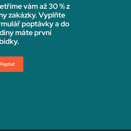
etříme vám až 30 % z
ny zakázky. Vyplňte
rmulář poptávky a do
diny máte první
bídky.
Poptat