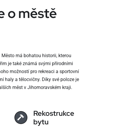
e o městě
 Město má bohatou historii, kterou
řim je také známá svými přírodními
mnoho možností pro rekreaci a sportovní
ovní haly a tělocvičny. Díky své poloze je
alších měst v Jihomoravském kraji.
Rekostrukce
bytu