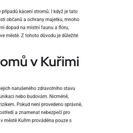
 případů kácení stromů. I když je tato
osti občanů a ochrany majetku, mnoho
vní dopad na místní faunu a flóru,
í ve městě. Z tohoto důvodu je důležité
romů v Kuřimi
jejich narušeného zdravotního stavu
omunikaci nebo budovám. Nicméně,
rizikem. Pokud není provedeno správně,
ostředí a znamenat nebezpečí pro
mů v městě Kuřim prováděna pouze s