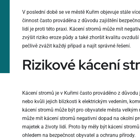
V poslední době se ve městě Kuřim objevuje stále více
činnost často prováděna z důvodu zajištění bezpečn
lidí je proti této praxi. Kácení stromů může mít negati
zvýšit riziko eroze půdy a také zhoršit kvalitu ovzduš
pečlivě zvážit každý případ a najít správné řešení.
Rizikové kácení st
Kácení stromů je v Kuřimi často prováděno z důvodu 
nebo kvůli jejich blízkosti k elektrickým vedením, k
kácení stromů může být pro obyvatele města velkým 
může mít kácení stromů negativní dopad na okolní pr
majetek a životy lidí. Proto by měly být kácení stro
ohledem na bezpečnost obyvatel a ochranu přírody.