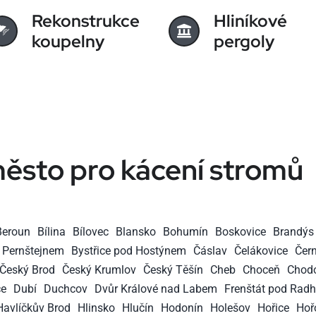
Rekonstrukce
Hliníkové
koupelny
pergoly
ěsto pro kácení stromů
Beroun
Bílina
Bílovec
Blansko
Bohumín
Boskovice
Brandýs
d Pernštejnem
Bystřice pod Hostýnem
Čáslav
Čelákovice
Čer
Český Brod
Český Krumlov
Český Těšín
Cheb
Choceň
Chod
ce
Dubí
Duchcov
Dvůr Králové nad Labem
Frenštát pod Rad
Havlíčkův Brod
Hlinsko
Hlučín
Hodonín
Holešov
Hořice
Hoř