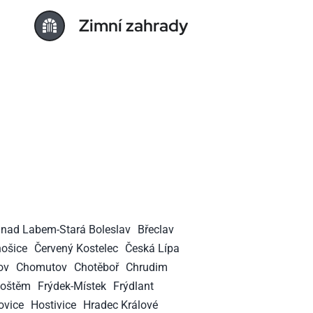
Zimní zahrady
 nad Labem-Stará Boleslav
Břeclav
nošice
Červený Kostelec
Česká Lípa
ov
Chomutov
Chotěboř
Chrudim
hoštěm
Frýdek-Místek
Frýdlant
ovice
Hostivice
Hradec Králové