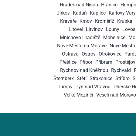
Hrádek nad Nisou
Hranice
Humpo
Jirkov
Kadaň
Kaplice
Karlovy Vary
Kravaře
Krnov
Kroměříž
Krupka
Litovel
Litvínov
Louny
Lovos
Mnichovo Hradiště
Mohelnice
Mor
Nové Město na Moravě
Nové Město 
Ostrava
Ostrov
Otrokovice
Pard
Přeštice
Příbor
Příbram
Prostějov
Rychnov nad Kněžnou
Rychvald
Šternberk
Štětí
Strakonice
Stříbro
S
Turnov
Týn nad Vltavou
Uherské Hr
Velké Meziříčí
Veselí nad Morav