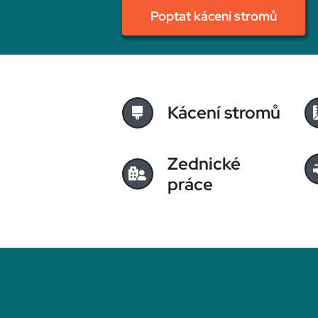
Poptat kácení stromů
Kácení stromů
Zednické
práce