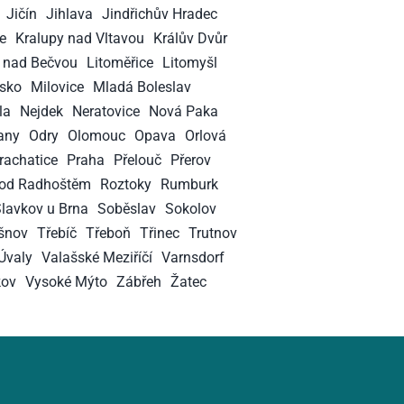
Jičín
Jihlava
Jindřichův Hradec
e
Kralupy nad Vltavou
Králův Dvůr
k nad Bečvou
Litoměřice
Litomyšl
vsko
Milovice
Mladá Boleslav
la
Nejdek
Neratovice
Nová Paka
any
Odry
Olomouc
Opava
Orlová
rachatice
Praha
Přelouč
Přerov
od Radhoštěm
Roztoky
Rumburk
lavkov u Brna
Soběslav
Sokolov
šnov
Třebíč
Třeboň
Třinec
Trutnov
Úvaly
Valašské Meziříčí
Varnsdorf
kov
Vysoké Mýto
Zábřeh
Žatec