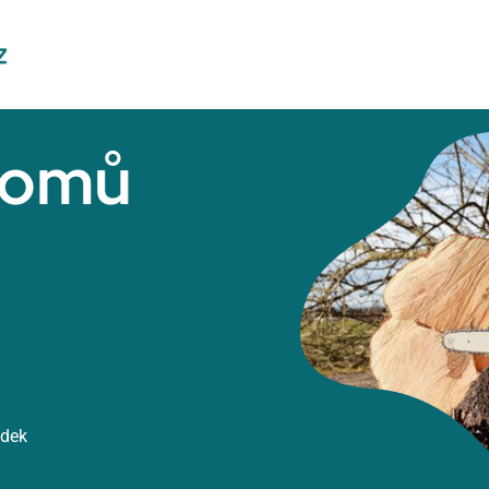
romů
ídek