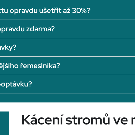
tu opravdu ušetřit až 30%?
opravdu zdarma?
ávky?
ějšího řemeslníka?
 poptávku?
Kácení stromů ve