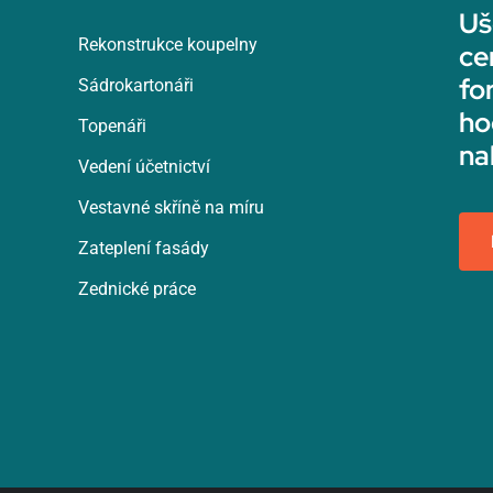
Uš
Rekonstrukce koupelny
ce
fo
Sádrokartonáři
ho
Topenáři
na
Vedení účetnictví
Vestavné skříně na míru
Zateplení fasády
Zednické práce