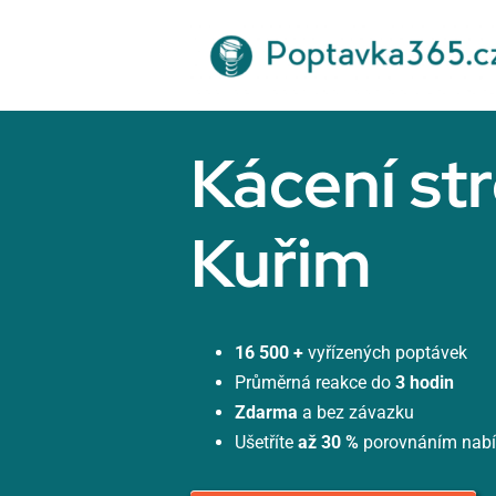
Přeskočit
na
obsah
Kácení st
Kuřim
16 500 +
vyřízených poptávek
Průměrná reakce do
3 hodin
Zdarma
a bez závazku
Ušetříte
až 30 %
porovnáním nab