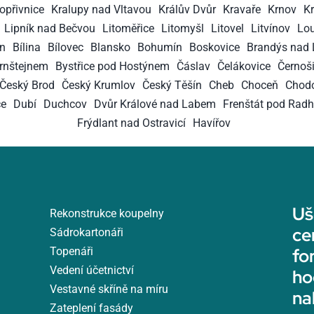
opřivnice
Kralupy nad Vltavou
Králův Dvůr
Kravaře
Krnov
K
Lipník nad Bečvou
Litoměřice
Litomyšl
Litovel
Litvínov
Lo
n
Bílina
Bílovec
Blansko
Bohumín
Boskovice
Brandýs nad 
ernštejnem
Bystřice pod Hostýnem
Čáslav
Čelákovice
Černoš
Český Brod
Český Krumlov
Český Těšín
Cheb
Choceň
Chod
ce
Dubí
Duchcov
Dvůr Králové nad Labem
Frenštát pod Rad
Frýdlant nad Ostravicí
Havířov
Uš
Rekonstrukce koupelny
ce
Sádrokartonáři
Topenáři
fo
Vedení účetnictví
ho
Vestavné skříně na míru
na
Zateplení fasády