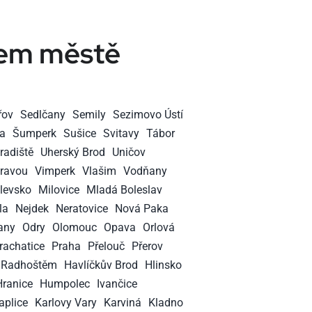
šem městě
řov
Sedlčany
Semily
Sezimovo Ústí
a
Šumperk
Sušice
Svitavy
Tábor
radiště
Uherský Brod
Uničov
oravou
Vimperk
Vlašim
Vodňany
levsko
Milovice
Mladá Boleslav
la
Nejdek
Neratovice
Nová Paka
any
Odry
Olomouc
Opava
Orlová
rachatice
Praha
Přelouč
Přerov
 Radhoštěm
Havlíčkův Brod
Hlinsko
Hranice
Humpolec
Ivančice
aplice
Karlovy Vary
Karviná
Kladno