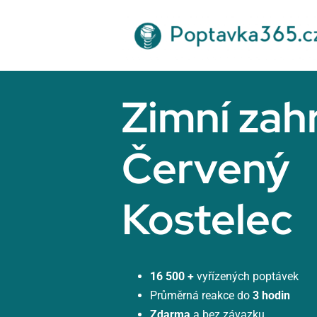
Přeskočit
na
obsah
Zimní zah
Červený
Kostelec
16 500 +
vyřízených poptávek
Průměrná reakce do
3 hodin
Zdarma
a bez závazku