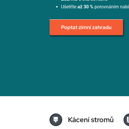
Ušetříte
až 30 %
porovnáním nab
Poptat zimní zahradu
Kácení stromů