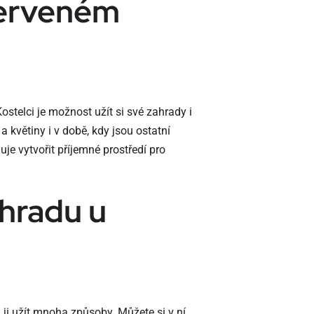
Červeném
telci je možnost užít si své zahrady i
a květiny i v době, kdy jsou ostatní
je vytvořit příjemné prostředí pro
ahradu u
ji užít mnoha způsoby. Můžete si v ní