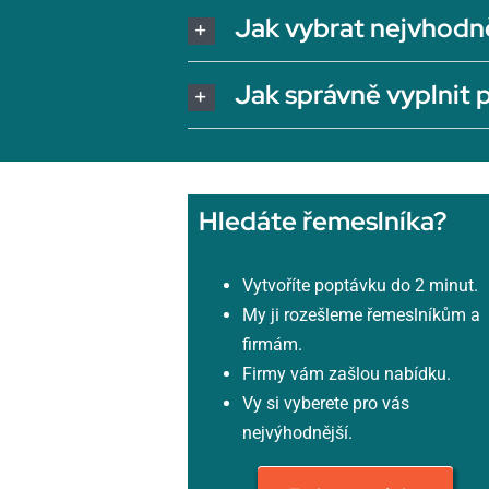
Jak vybrat nejvhodn
Jak správně vyplnit
Hledáte řemeslníka?
Vytvoříte poptávku do 2 minut.
My ji rozešleme řemeslníkům a
firmám.
Firmy vám zašlou nabídku.
Vy si vyberete pro vás
nejvýhodnější.