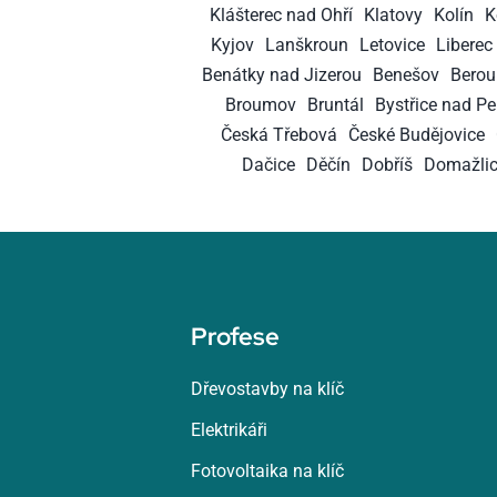
Klášterec nad Ohří
Klatovy
Kolín
K
Kyjov
Lanškroun
Letovice
Liberec
Benátky nad Jizerou
Benešov
Berou
Broumov
Bruntál
Bystřice nad P
Česká Třebová
České Budějovice
Dačice
Děčín
Dobříš
Domažli
Profese
Dřevostavby na klíč
Elektrikáři
Fotovoltaika na klíč