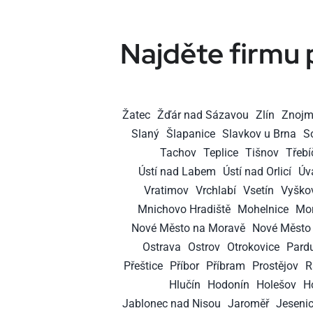
Najděte firmu 
Žatec
Žďár nad Sázavou
Zlín
Znoj
Slaný
Šlapanice
Slavkov u Brna
S
Tachov
Teplice
Tišnov
Třebí
Ústí nad Labem
Ústí nad Orlicí
Úv
Vratimov
Vrchlabí
Vsetín
Vyško
Mnichovo Hradiště
Mohelnice
Mor
Nové Město na Moravě
Nové Město 
Ostrava
Ostrov
Otrokovice
Pard
Přeštice
Příbor
Příbram
Prostějov
R
Hlučín
Hodonín
Holešov
H
Jablonec nad Nisou
Jaroměř
Jeseni