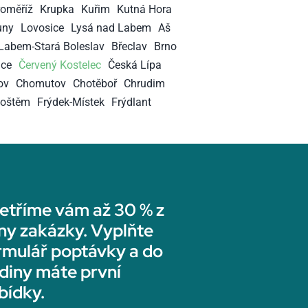
roměříž
Krupka
Kuřim
Kutná Hora
uny
Lovosice
Lysá nad Labem
Aš
Labem-Stará Boleslav
Břeclav
Brno
ice
Červený Kostelec
Česká Lípa
ov
Chomutov
Chotěboř
Chrudim
hoštěm
Frýdek-Místek
Frýdlant
etříme vám až 30 % z
ny zakázky. Vyplňte
rmulář poptávky a do
diny máte první
bídky.