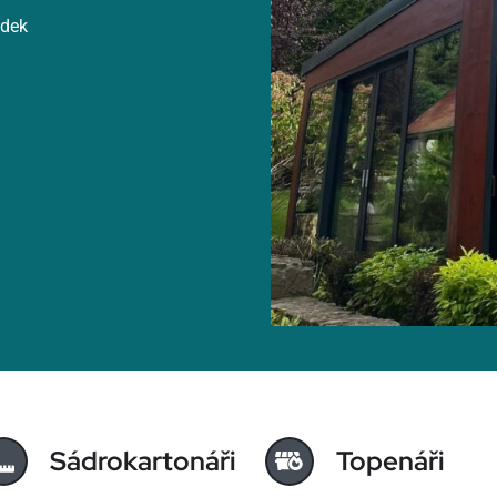
ídek
Sádrokartonáři
Topenáři