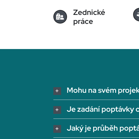
Zednické
práce
Mohu na svém projek
Je zadání poptávky 
Jaký je průběh popt