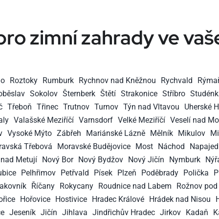
pro zimní zahrady ve va
mo
Roztoky
Rumburk
Rychnov nad Kněžnou
Rychvald
Rýma
oběslav
Sokolov
Šternberk
Štětí
Strakonice
Stříbro
Studénk
č
Třeboň
Třinec
Trutnov
Turnov
Týn nad Vltavou
Uherské H
aly
Valašské Meziříčí
Varnsdorf
Velké Meziříčí
Veselí nad M
v
Vysoké Mýto
Zábřeh
Mariánské Lázně
Mělník
Mikulov
Mi
avská Třebová
Moravské Budějovice
Most
Náchod
Napajed
nad Metují
Nový Bor
Nový Bydžov
Nový Jičín
Nymburk
Nýř
ubice
Pelhřimov
Petřvald
Písek
Plzeň
Poděbrady
Polička
P
akovník
Říčany
Rokycany
Roudnice nad Labem
Rožnov pod
ořice
Hořovice
Hostivice
Hradec Králové
Hrádek nad Nisou
ce
Jeseník
Jičín
Jihlava
Jindřichův Hradec
Jirkov
Kadaň
K