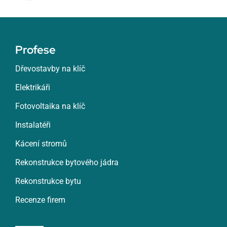
Toggle
Navigation
Žatec
Profese
Žďár nad Sázavou
Dřevostavby na klíč
Elektrikáři
Zlín
Fotovoltaika na klíč
Znojmo
Instalatéři
Kácení stromů
Roztoky
Rekonstrukce bytového jádra
Rekonstrukce bytu
Rumburk
Recenze firem
Rychnov nad Kněžnou