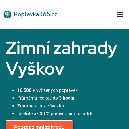
Přeskočit
na
Tog
obsah
Nav
Domů
Zimní zahrady
Vyškov
16 500 +
vyřízených poptávek
Průměrná reakce do
3 hodin
Zdarma
a bez závazku
Ušetříte
až 30 %
porovnáním nabídek
Poptat zimní zahradu