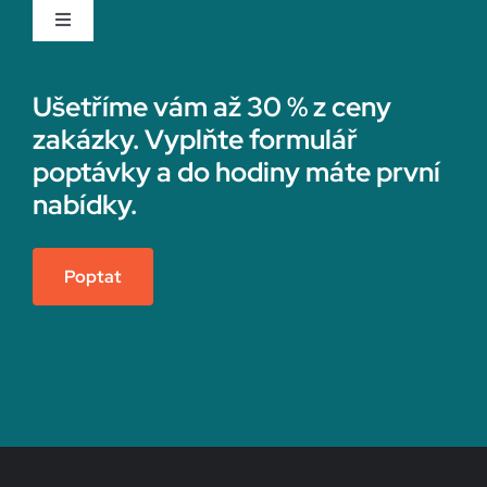
Toggle
Navigation
Rychvald
Rekonstrukce koupelny
Ušetříme vám až 30 % z ceny
zakázky. Vyplňte formulář
Rýmařov
Sádrokartonáři
poptávky a do hodiny máte první
nabídky.
Sedlčany
Topenáři
Poptat
Semily
Vedení účetnictví
Sezimovo Ústí
Vestavné skříně na míru
Slaný
Zateplení fasády