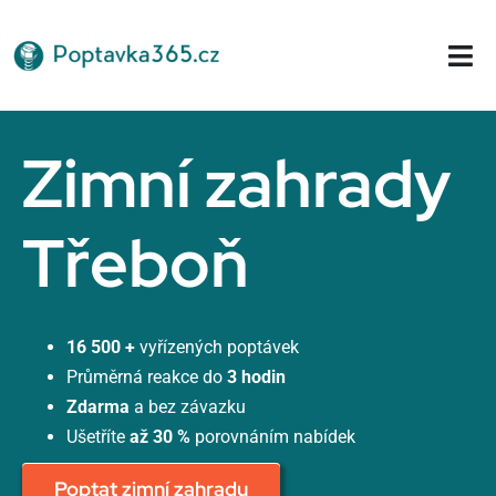
Přeskočit
na
Tog
obsah
Nav
Domů
Zimní zahrady
Třeboň
16 500 +
vyřízených poptávek
Průměrná reakce do
3 hodin
Zdarma
a bez závazku
Ušetříte
až 30 %
porovnáním nabídek
Poptat zimní zahradu