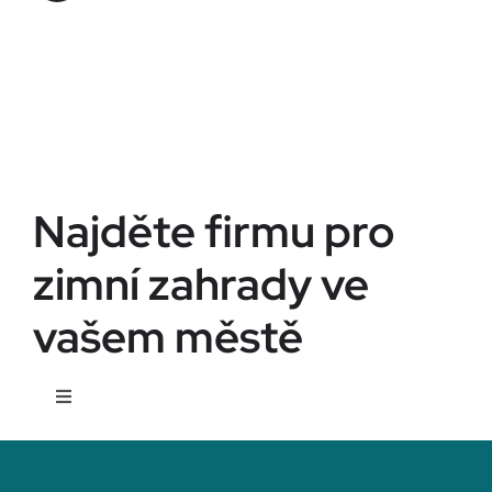
Najděte firmu pro
zimní zahrady ve
vašem městě
Toggle
Navigation
Žatec