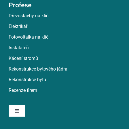
Profese
Žďár nad Sázavou
Dřevostavby na klíč
Elektrikáři
Zlín
Fotovoltaika na klíč
Znojmo
Instalatéři
Kácení stromů
Roztoky
Rekonstrukce bytového jádra
Rekonstrukce bytu
Rumburk
Recenze firem
Rychnov nad Kněžnou
Toggle
Navigation
Rychvald
Rekonstrukce koupelny