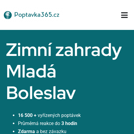
Přeskočit
na
Tog
obsah
Nav
Domů
Zimní zahrady
Mladá
Boleslav
16 500 +
vyřízených poptávek
Průměrná reakce do
3 hodin
Zdarma
a bez závazku