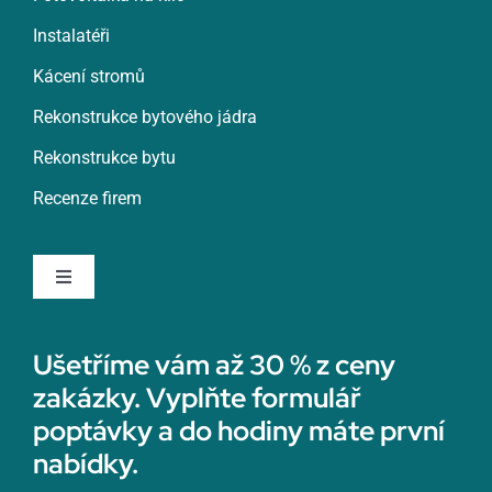
Znojmo
Instalatéři
Kácení stromů
Roztoky
Rekonstrukce bytového jádra
Rekonstrukce bytu
Rumburk
Recenze firem
Rychnov nad Kněžnou
Toggle
Navigation
Rychvald
Rekonstrukce koupelny
Ušetříme vám až 30 % z ceny
zakázky. Vyplňte formulář
Rýmařov
Sádrokartonáři
poptávky a do hodiny máte první
nabídky.
Sedlčany
Topenáři