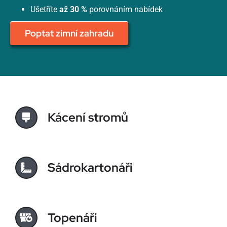
Ušetříte
až 30 %
porovnáním nabídek
Poptat zimní zahradu
Kácení stromů
Sádrokartonáři
Topenáři