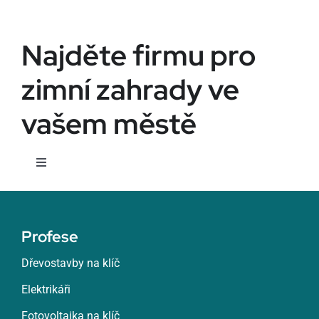
Najděte firmu pro
zimní zahrady ve
vašem městě
Toggle
Navigation
Žatec
Profese
Žďár nad Sázavou
Dřevostavby na klíč
Elektrikáři
Zlín
Fotovoltaika na klíč