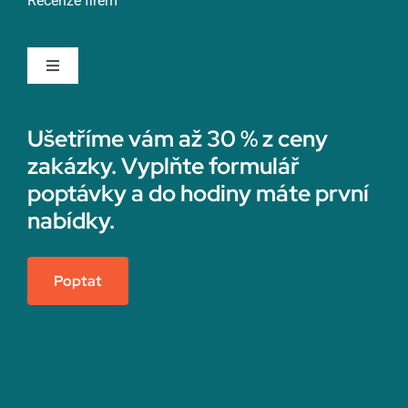
Recenze firem
Rychnov nad Kněžnou
Toggle
Navigation
Rychvald
Rekonstrukce koupelny
Ušetříme vám až 30 % z ceny
zakázky. Vyplňte formulář
Rýmařov
Sádrokartonáři
poptávky a do hodiny máte první
nabídky.
Sedlčany
Topenáři
Poptat
Semily
Vedení účetnictví
Sezimovo Ústí
Vestavné skříně na míru
Slaný