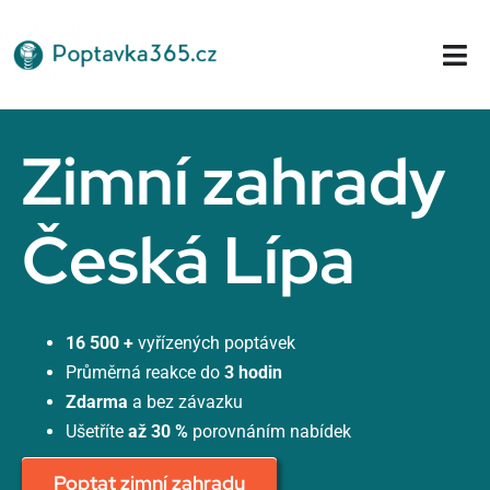
Přeskočit
na
Tog
obsah
Nav
Domů
Zimní zahrady
Česká Lípa
16 500 +
vyřízených poptávek
Průměrná reakce do
3 hodin
Zdarma
a bez závazku
Ušetříte
až 30 %
porovnáním nabídek
Poptat zimní zahradu