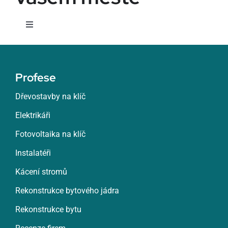
Toggle
Navigation
Žatec
Profese
Žďár nad Sázavou
Dřevostavby na klíč
Elektrikáři
Zlín
Fotovoltaika na klíč
Znojmo
Instalatéři
Kácení stromů
Roztoky
Rekonstrukce bytového jádra
Rekonstrukce bytu
Rumburk