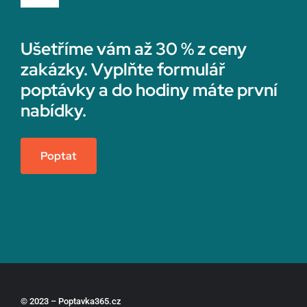
Navigation
Rychvald
Rekonstrukce koupelny
Ušetříme vám až 30 % z ceny
zakázky. Vyplňte formulář
Rýmařov
Sádrokartonáři
poptávky a do hodiny máte první
nabídky.
Sedlčany
Topenáři
Poptat
Semily
Vedení účetnictví
Sezimovo Ústí
Vestavné skříně na míru
Slaný
Zateplení fasády
Šlapanice
Zednické práce
© 2023 – Poptavka365.cz