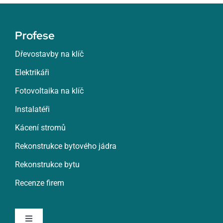
Žatec
Profese
Žďár nad Sázavou
Dřevostavby na klíč
Elektrikáři
Zlín
Fotovoltaika na klíč
Znojmo
Instalatéři
Kácení stromů
Roztoky
Rekonstrukce bytového jádra
Rekonstrukce bytu
Rumburk
Recenze firem
Rychnov nad Kněžnou
Toggle