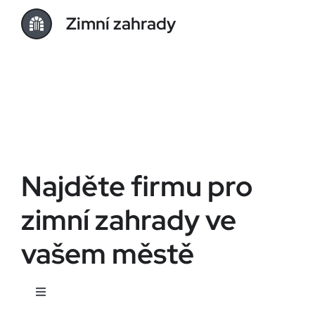
Zimní zahrady
Najděte firmu pro
zimní zahrady ve
vašem městě
Toggle
Navigation