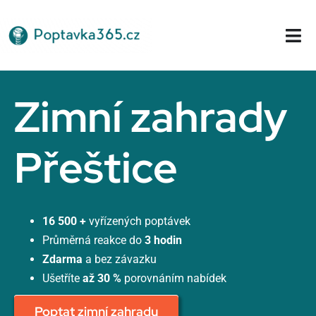
Přeskočit
na
Tog
obsah
Nav
Domů
Zimní zahrady
Přeštice
16 500 +
vyřízených poptávek
Průměrná reakce do
3 hodin
Zdarma
a bez závazku
Ušetříte
až 30 %
porovnáním nabídek
Poptat zimní zahradu