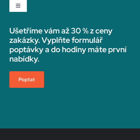
Toggle
Navigation
Rychvald
Rekonstrukce koupelny
Ušetříme vám až 30 % z ceny
zakázky. Vyplňte formulář
Rýmařov
Sádrokartonáři
poptávky a do hodiny máte první
nabídky.
Sedlčany
Topenáři
Poptat
Semily
Vedení účetnictví
Sezimovo Ústí
Vestavné skříně na míru
Slaný
Zateplení fasády