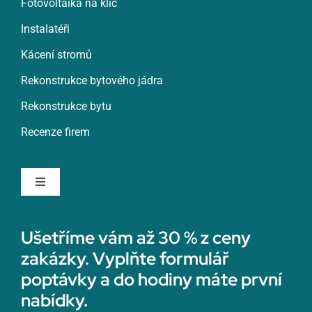
Fotovoltaika na klíč
Znojmo
Instalatéři
Kácení stromů
Roztoky
Rekonstrukce bytového jádra
Rekonstrukce bytu
Rumburk
Recenze firem
Rychnov nad Kněžnou
Toggle
Navigation
Rychvald
Rekonstrukce koupelny
Ušetříme vám až 30 % z ceny
zakázky. Vyplňte formulář
Rýmařov
Sádrokartonáři
poptávky a do hodiny máte první
nabídky.
Sedlčany
Topenáři