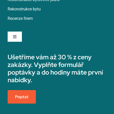
Rekonstrukce bytu
Rumburk
Recenze firem
Rychnov nad Kněžnou
Toggle
Navigation
Rychvald
Rekonstrukce koupelny
Ušetříme vám až 30 % z ceny
zakázky. Vyplňte formulář
Rýmařov
Sádrokartonáři
poptávky a do hodiny máte první
nabídky.
Sedlčany
Topenáři
Poptat
Semily
Vedení účetnictví