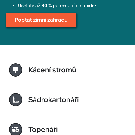
Ušetříte
až 30 %
porovnáním nabídek
Poptat zimní zahradu
Kácení stromů
Sádrokartonáři
Topenáři