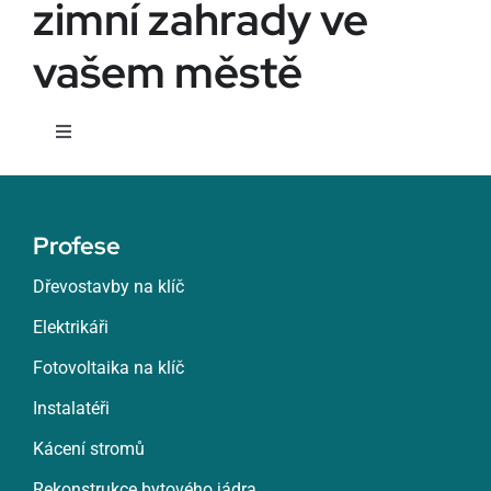
zimní zahrady ve
vašem městě
Toggle
Navigation
Žatec
Profese
Žďár nad Sázavou
Dřevostavby na klíč
Elektrikáři
Zlín
Fotovoltaika na klíč
Znojmo
Instalatéři
Kácení stromů
Roztoky
Rekonstrukce bytového jádra