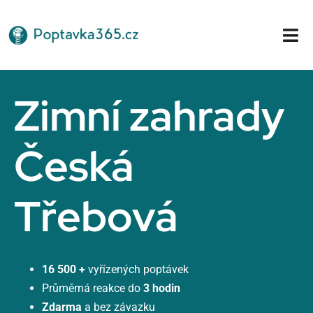
Přeskočit
na
Tog
obsah
Nav
Domů
Zimní zahrady
Česká
Třebová
16 500 +
vyřízených poptávek
Průměrná reakce do
3 hodin
Zdarma
a bez závazku