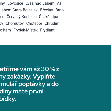
uny
Lovosice
Lysá nad Labem
Aš
Labem-Stará Boleslav
Břeclav
Brno
ice
Červený Kostelec
Česká Lípa
ov
Chomutov
Chotěboř
Chrudim
hoštěm
Frýdek-Místek
Frýdlant
etříme vám až 30 % z
ny zakázky. Vyplňte
rmulář poptávky a do
diny máte první
bídky.