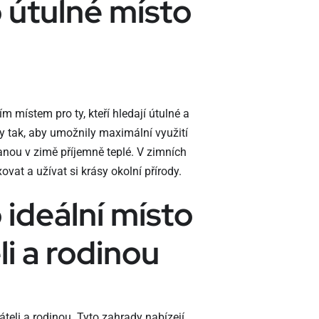
 útulné místo
místem pro ty, kteří hledají útulné a
y tak, aby umožnily maximální využití
anou v zimě příjemně teplé. V zimních
vat a užívat si krásy okolní přírody.
 ideální místo
li a rodinou
teli a rodinou. Tyto zahrady nabízejí