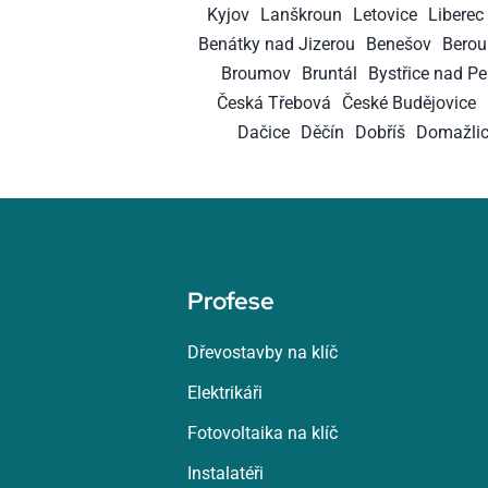
Kyjov
Lanškroun
Letovice
Liberec
Benátky nad Jizerou
Benešov
Berou
Broumov
Bruntál
Bystřice nad P
Česká Třebová
České Budějovice
Dačice
Děčín
Dobříš
Domažli
Profese
Dřevostavby na klíč
Elektrikáři
Fotovoltaika na klíč
Instalatéři