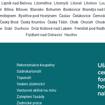
Lipník nad Bečvou
Litoměřice
Litomyšl
Litovel
Litvínov
Lo
n
Bílina
Bílovec
Blansko
Bohumín
Boskovice
Brandýs nad 
ernštejnem
Bystřice pod Hostýnem
Čáslav
Čelákovice
Černoš
Český Brod
Český Krumlov
Český Těšín
Cheb
Choceň
Chod
ce
Dubí
Duchcov
Dvůr Králové nad Labem
Frenštát pod Rad
Frýdlant nad Ostravicí
Havířov
Uš
Rekonstrukce koupelny
ce
Sádrokartonáři
Topenáři
fo
Vedení účetnictví
ho
Vestavné skříně na míru
na
Zateplení fasády
Zednické práce