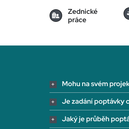
Zednické
práce
Mohu na svém projek
Je zadání poptávky 
Jaký je průběh popt