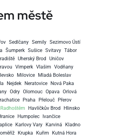
šem městě
řov
Sedlčany
Semily
Sezimovo Ústí
a
Šumperk
Sušice
Svitavy
Tábor
radiště
Uherský Brod
Uničov
oravou
Vimperk
Vlašim
Vodňany
levsko
Milovice
Mladá Boleslav
la
Nejdek
Neratovice
Nová Paka
any
Odry
Olomouc
Opava
Orlová
rachatice
Praha
Přelouč
Přerov
 Radhoštěm
Havlíčkův Brod
Hlinsko
Hranice
Humpolec
Ivančice
aplice
Karlovy Vary
Karviná
Kladno
roměříž
Krupka
Kuřim
Kutná Hora