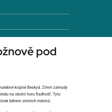
Rožnově pod
malebné krajině Beskyd. Zimní zahrady
hledu na okolní horu Radhošť. Tyto
očinek během zimních měsíců.