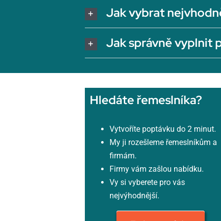
Jak vybrat nejvhodn
Jak správně vyplnit
Hledáte řemeslníka?
Vytvoříte poptávku do 2 minut.
My ji rozešleme řemeslníkům a
firmám.
Firmy vám zašlou nabídku.
Vy si vyberete pro vás
nejvýhodnější.