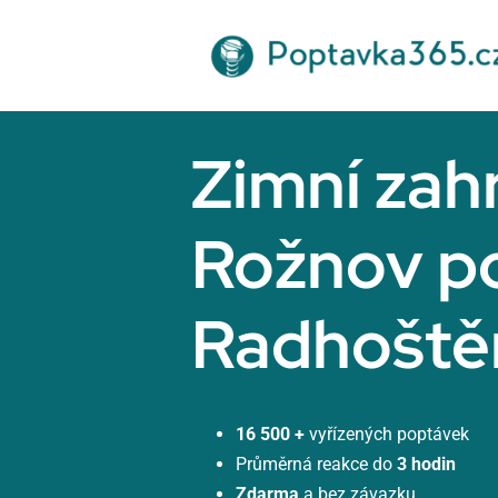
Přeskočit
na
obsah
Zimní zah
Rožnov p
Radhošt
16 500 +
vyřízených poptávek
Průměrná reakce do
3 hodin
Zdarma
a bez závazku