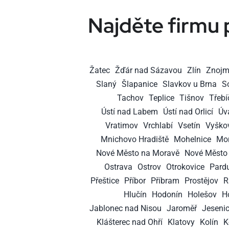
Najděte firmu 
Žatec
Žďár nad Sázavou
Zlín
Znoj
Slaný
Šlapanice
Slavkov u Brna
S
Tachov
Teplice
Tišnov
Třebí
Ústí nad Labem
Ústí nad Orlicí
Úv
Vratimov
Vrchlabí
Vsetín
Vyško
Mnichovo Hradiště
Mohelnice
Mor
Nové Město na Moravě
Nové Město 
Ostrava
Ostrov
Otrokovice
Pard
Přeštice
Příbor
Příbram
Prostějov
R
Hlučín
Hodonín
Holešov
H
Jablonec nad Nisou
Jaroměř
Jeseni
Klášterec nad Ohří
Klatovy
Kolín
K