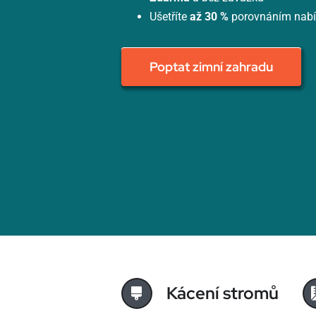
Ušetříte
až 30 %
porovnáním nab
Poptat zimní zahradu
Kácení stromů