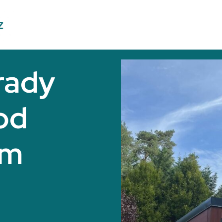
rady
od
ěm