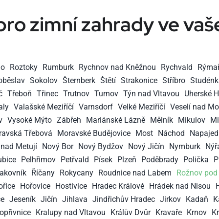
pro zimní zahrady ve va
mo
Roztoky
Rumburk
Rychnov nad Kněžnou
Rychvald
Rýma
oběslav
Sokolov
Šternberk
Štětí
Strakonice
Stříbro
Studénk
č
Třeboň
Třinec
Trutnov
Turnov
Týn nad Vltavou
Uherské H
aly
Valašské Meziříčí
Varnsdorf
Velké Meziříčí
Veselí nad M
v
Vysoké Mýto
Zábřeh
Mariánské Lázně
Mělník
Mikulov
Mi
avská Třebová
Moravské Budějovice
Most
Náchod
Napajed
nad Metují
Nový Bor
Nový Bydžov
Nový Jičín
Nymburk
Nýř
ubice
Pelhřimov
Petřvald
Písek
Plzeň
Poděbrady
Polička
P
akovník
Říčany
Rokycany
Roudnice nad Labem
Rožnov pod
ořice
Hořovice
Hostivice
Hradec Králové
Hrádek nad Nisou
ce
Jeseník
Jičín
Jihlava
Jindřichův Hradec
Jirkov
Kadaň
K
opřivnice
Kralupy nad Vltavou
Králův Dvůr
Kravaře
Krnov
K