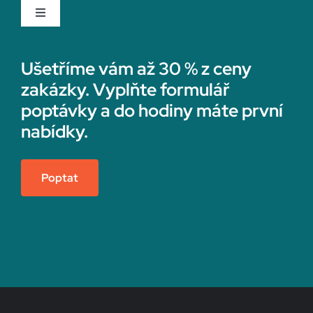
Toggle
Navigation
Rychvald
Rekonstrukce koupelny
Ušetříme vám až 30 % z ceny
zakázky. Vyplňte formulář
Rýmařov
Sádrokartonáři
poptávky a do hodiny máte první
nabídky.
Sedlčany
Topenáři
Poptat
Semily
Vedení účetnictví
Sezimovo Ústí
Vestavné skříně na míru
Slaný
Zateplení fasády