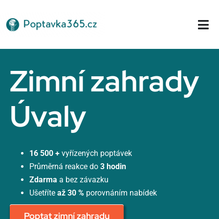
Přeskočit
na
Tog
obsah
Nav
Domů
Zimní zahrady
Úvaly
16 500 +
vyřízených poptávek
Průměrná reakce do
3 hodin
Zdarma
a bez závazku
Ušetříte
až 30 %
porovnáním nabídek
Poptat zimní zahradu