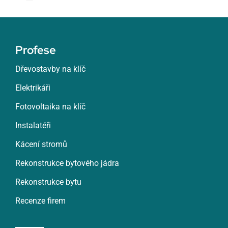
Toggle
Navigation
Žatec
Profese
Žďár nad Sázavou
Dřevostavby na klíč
Elektrikáři
Zlín
Fotovoltaika na klíč
Znojmo
Instalatéři
Kácení stromů
Roztoky
Rekonstrukce bytového jádra
Rekonstrukce bytu
Rumburk
Recenze firem
Rychnov nad Kněžnou